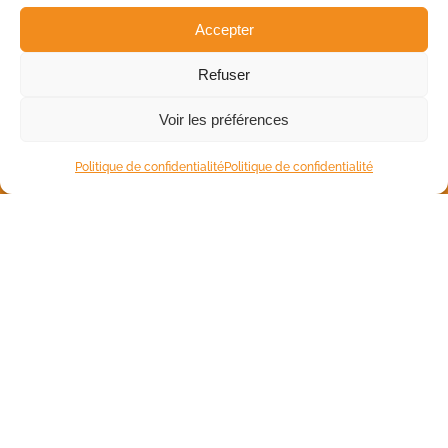
Accepter
Refuser
Voir les préférences
Politique de confidentialité
Politique de confidentialité
Un projet ? Commençons par
un café.
ALLEZ, GO !